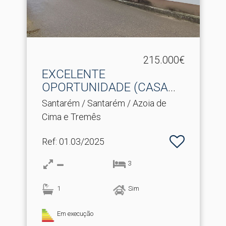
215.000€
EXCELENTE
OPORTUNIDADE (CASA
HABITAÇÃO+MERCEA.​..
Santarém / Santarém / Azoia de
Cima e Tremês
Ref
: 01.03/2025
3
1
Sim
Em execução