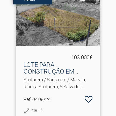
103.000€
LOTE PARA
CONSTRUÇÃO EM
SANTARÉM
Santarém / Santarém / Marvila,
Ribeira Santarém, S.Salvador,
S.Nicolau
Ref
: 04.08/24
2
416
m