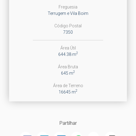
Freguesia
Terrugem e Vila Boim
Código Postal
7350
Área Útil
2
644.38 m
Área Bruta
2
645 m
Área de Terreno
2
16645 m
Partilhar