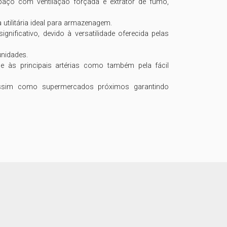
aço com ventilação forçada e extrator de fumo, 
tilitária ideal para armazenagem.

nificativo, devido à versatilidade oferecida pelas 
nidades.

e às principais artérias como também pela fácil 
assim como supermercados próximos garantindo 