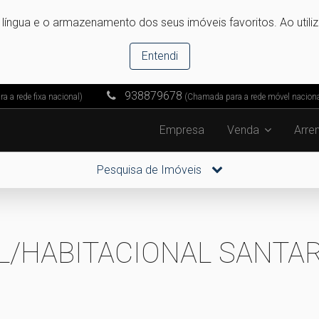
e língua e o armazenamento dos seus imóveis favoritos. Ao utili
Entendi
938879678
 a rede fixa nacional)
(Chamada para a rede móvel naciona
Empresa
Venda
Arre
Pesquisa de Imóveis
L/HABITACIONAL SANTA