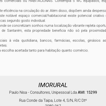
des comerciais ou HABITACIONAIS. Contempla 5 WC equipados, esp
 eficiência na circulação do ar. Além disso, dispõem ainda despensa u
notável espaço comercial/habitacional existe potencial criativo sig
cas segundo gosto individual.

onde se concretizam sonhos numa localização vibrante repleta oportu
 de Santarém, esta propriedade beneficia não só pela proximidad
iais à vida quotidiana, bancos, farmácias, escolas, ginásios 
tes. 

IMORURAL
Paulo Nisa - Consultores, Unipessoal Lda
AMI: 15299
Rua Conde da Taipa, Lote 4, S/N, R/C Dtº