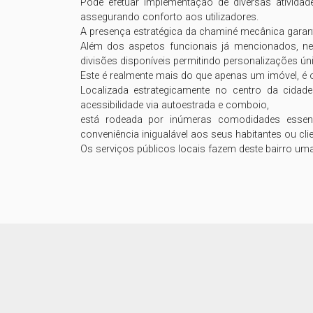
Pode efetuar implementação de diversas ativida
assegurando conforto aos utilizadores. 

A presença estratégica da chaminé mecânica garante
Além dos aspetos funcionais já mencionados, neste 
divisões disponíveis permitindo personalizações úni
Este é realmente mais do que apenas um imóvel, é 
Localizada estrategicamente no centro da cidade
acessibilidade via autoestrada e comboio, 

está rodeada por inúmeras comodidades essenc
conveniência inigualável aos seus habitantes ou clien