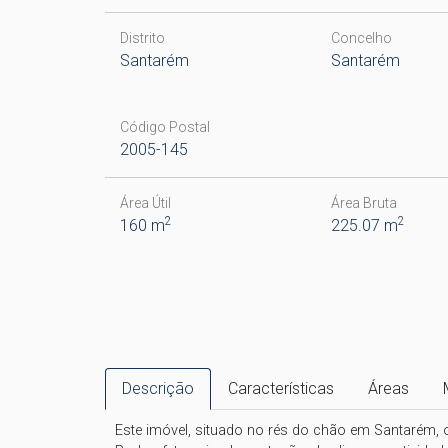
Distrito
Concelho
Santarém
Santarém
Código Postal
2005-145
Área Útil
Área Bruta
2
2
160 m
225.07 m
Descrição
Características
Áreas
Este imóvel, situado no rés do chão em Santarém, o