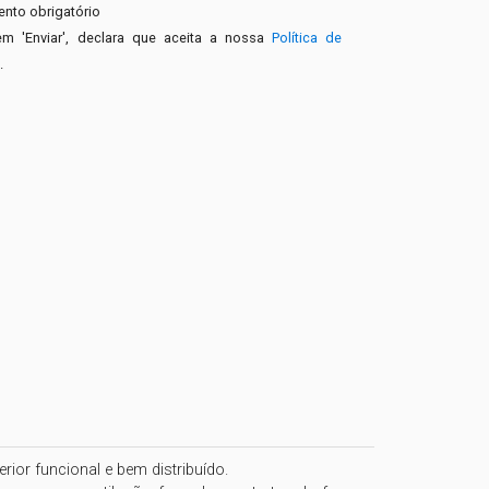
nto obrigatório
em 'Enviar', declara que aceita a nossa
Política de
e
.
or funcional e bem distribuído. 
