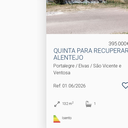
395.000
QUINTA PARA RECUPERAR
ALENTEJO
Portalegre / Elvas / São Vicente e
Ventosa
Ref
: 01.06/2026
2
132
m
1
Isento