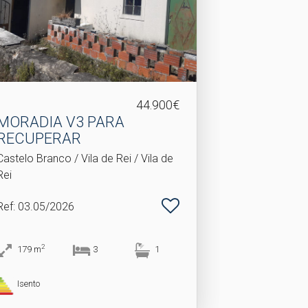
44.900€
MORADIA V3 PARA
RECUPERAR
Castelo Branco / Vila de Rei / Vila de
Rei
Ref
: 03.05/2026
2
179
m
3
1
Isento