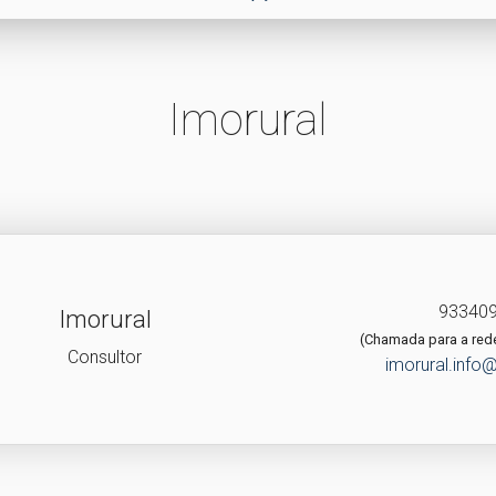
Imorural
93340
Imorural
(Chamada para a red
Consultor
imorural.inf