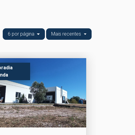
6 por página
Mais recentes
radia
nda