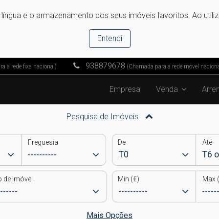
e língua e o armazenamento dos seus imóveis favoritos. Ao utili
Entendi
938879678
 a rede fixa nacional)
(Chamada para a rede móvel naciona
Empresa
Venda
Arre
Pesquisa de Imóveis
Freguesia
De
Até
o de Imóvel
Min (€)
Max (
Mais Opções