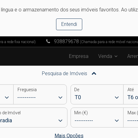
e língua e o armazenamento dos seus imóveis favoritos. Ao utili
Entendi
938879678
 a rede fixa nacional)
(Chamada para a rede móvel naciona
Empresa
Venda
Arre
Pesquisa de Imóveis
Freguesia
De
Até
o de Imóvel
Min (€)
Max (
Mais Opções