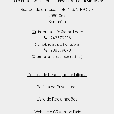
Paulo Nisa - Consultores, Unipessoal Lda
AMI: 15299
Rua Conde da Taipa, Lote 4, S/N, R/C Dtº
2080-067
Santarém
imorural.info@gmail.com
243579296
(Chamada para a rede fixa nacional)
938879678
(Chamada para a rede móvel nacional)
Centros de Resolução de Litígios
Política de Privacidade
Livro de Reclamações
Website e CRM Imobiliário