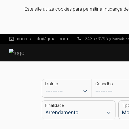
Este site utiliza cookies para permitir a mudança d
imorural.info@gmail.com
243579296
(Chamada para
Distrito
Concelho
Finalidade
Tip